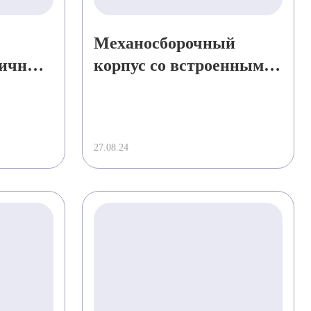
Механосборочный
личных
корпус со встроенным
ой
АБК в г. Ковров,
Владимирской области
27.08.24