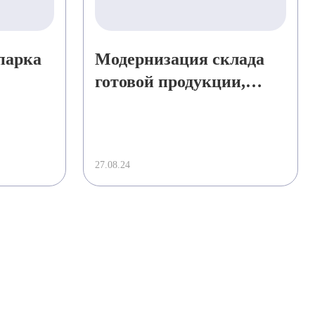
парка
Модернизация склада
готовой продукции,
расположенного на
территории ООО
«КНАУФ Инсулейшн»
27.08.24