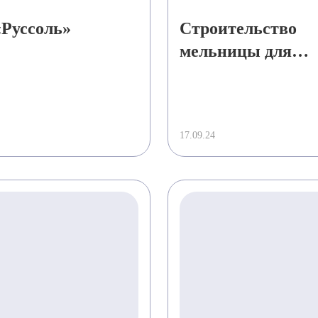
«Руссоль»
Строительство
мельницы для
компании «Барил
17.09.24