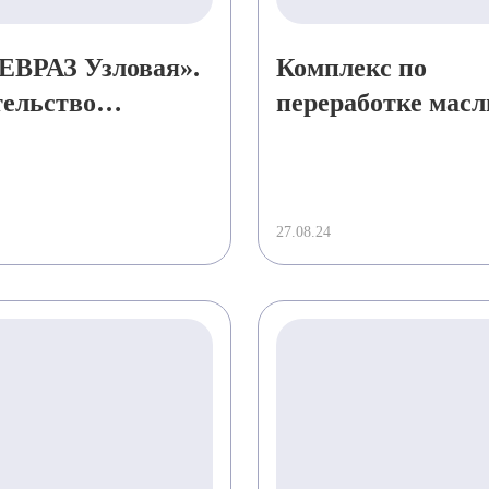
ЕВРАЗ Узловая».
Комплекс по
ельство
переработке мас
одственного
культур в Тульск
кса V2O5. Этап 2.
области
27.08.24