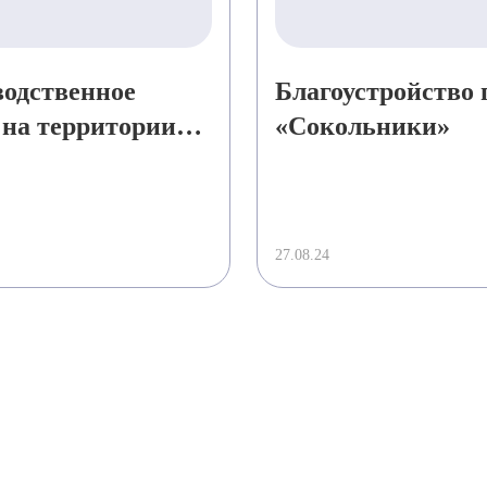
одственное
Благоустройство 
 на территории
«Сокольники»
риального парка
в» в г. о.
иха
27.08.24