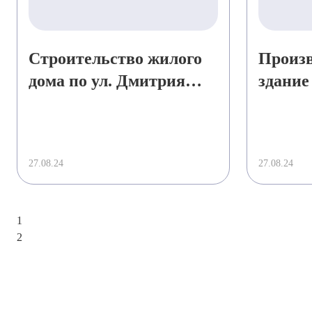
Строительство жилого
Произв
дома по ул. Дмитрия
здание
Ульянова в г. Москва
индуст
«Демидо
Балаш
27.08.24
27.08.24
1
2